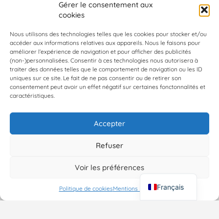
Gérer le consentement aux
cookies
Nous utilisons des technologies telles que les cookies pour stocker et/ou
accéder aux informations relatives aux appareils. Nous le faisons pour
améliorer l’expérience de navigation et pour afficher des publicités
Space Hair Paris
(non-)personnalisées. Consentir à ces technologies nous autorisera à
Coiffure & Barbe - Masculin & Féminin
traiter des données telles que le comportement de navigation ou les ID
uniques sur ce site. Le fait de ne pas consentir ou de retirer son
8 Rue Rambuteau, 75003 Paris, 48.86046, 2.35623
consentement peut avoir un effet négatif sur certaines fonctonnalités et
caractéristiques.
Boutiques
Accepter
←
1
2
3
4
→
Refuser
Voir les préférences
Map view
Français
Politique de cookies
Mentions Légales