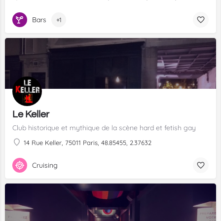
Bars
+1
Le Keller
Club historique et mythique de la scène hard et fetish gay
14 Rue Keller, 75011 Paris, 48.85455, 2.37632
Cruising