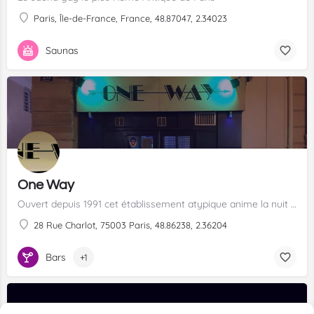
Paris, Île-de-France, France, 48.87047, 2.34023
Saunas
One Way
Ouvert depuis 1991 cet établissement atypique anime la nuit gay parisienne.
28 Rue Charlot, 75003 Paris, 48.86238, 2.36204
Bars
+1