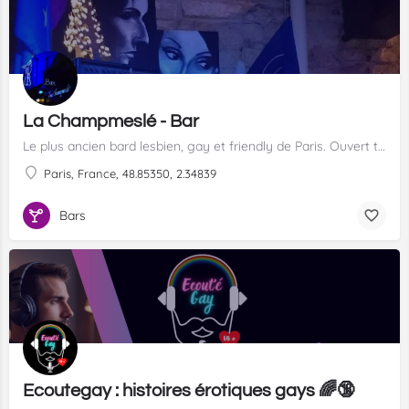
La Champmeslé - Bar
Le plus ancien bard lesbien, gay et friendly de Paris. Ouvert toute la nuit.
Paris, France, 48.85350, 2.34839
Bars
Ecoutegay : histoires érotiques gays 🌈🔞