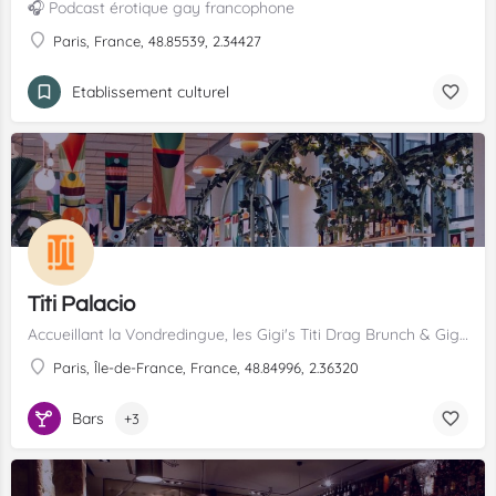
🎧 Podcast érotique gay francophone
Paris, France, 48.85539, 2.34427
Etablissement culturel
Titi Palacio
Accueillant la Vondredingue, les Gigi's Titi Drag Brunch & Gigi's VIewing Party - Drag Race France All stars, le Titi Palacio est une véritable jungle urbaine au coeur du Marais!
Paris, Île-de-France, France, 48.84996, 2.36320
Bars
+3