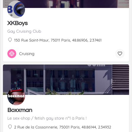
XKBoys
Gay Cruising Club
150 Rue Saint-Maur, 75011 Paris, 48.86906, 2.37461
Cruising
Boxxman
Le sex-shop / fetish gay store n°1 à Paris !
2 Rue de la Cossonnerie, 75001 Paris, 48.86144, 2.34932