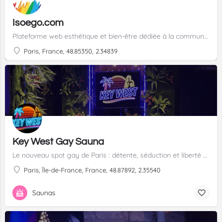
Isoego.com
Plateforme web esthétique et bien-être dédiée à la communauté LGBTQIA+
Paris, France, 48.85350, 2.34839
Key West Gay Sauna
Le nouveau spot gay de Paris : détente, séduction et liberté dans une ambiance Key West unique
Paris, Île-de-France, France, 48.87892, 2.35540
Saunas