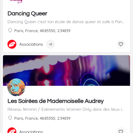
Dancing Queer
Dancing Queer c'est ton école de danse queer et safe à Paris !
Paris, France, 48.85350, 2.34839
Associations
+1
Les Soirées de Mademoiselle Audrey
Réseau féminin / Evénements Women Only dans des lieux incroyables
Paris, France, 48.85350, 2.34839
Associations