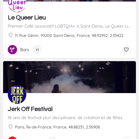
Le Queer Lieu
Premier Café associatif LGBTQIA+ à Saint-Denis, Le Queer Lieu vous accueille à la Bourse du Travail pour des rendez vous artistiques, militants, associatifs ...
11 Rue Génin, 93200 Saint-Denis, France, 48.92952, 2.35422
Bars
+1
Jerk Off Festival
18 ans de festival pluri disciplinaire, de création et de fêtes
Paris, Île-de-France, France, 48.88231, 2.36908