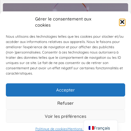
Gérer le consentement aux
cookies
Nous utilisons des technologies telles que les cookies pour stocker et/ou
accéder aux informations relatives aux appareils. Nous le faisons pour
améliorer l’expérience de navigation et pour afficher des publicités
La Bulle
(non-)personnalisées. Consentir à ces technologies nous autorisera à
La bulle – maison des solidarités lgbtqi+
traiter des données telles que le comportement de navigation ou les ID
uniques sur ce site. Le fait de ne pas consentir ou de retirer son
Paris, Île-de-France, France, 48.85652, 2.36142
consentement peut avoir un effet négatif sur certaines fonctonnalités et
caractéristiques.
Associations
Accepter
1
2
→
Refuser
Voir les préférences
Map view
Français
Politique de cookies
Mentions Légales