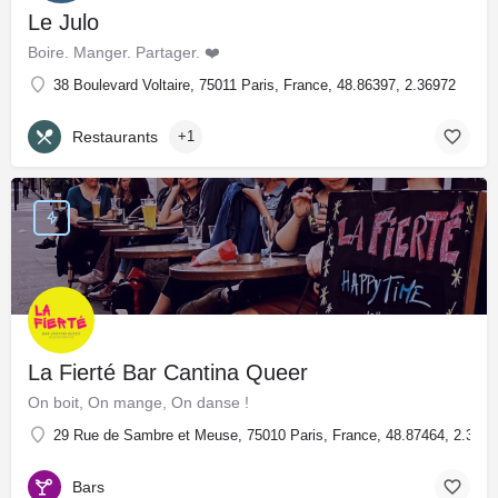
Le Julo
Boire. Manger. Partager. ❤️
38 Boulevard Voltaire, 75011 Paris, France, 48.86397, 2.36972
Restaurants
+1
La Fierté Bar Cantina Queer
On boit, On mange, On danse !
29 Rue de Sambre et Meuse, 75010 Paris, France, 48.87464, 2.3729
Bars