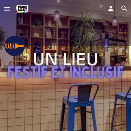
TITI • Paris 18
ICI C'EST CHEZ TOI • ICI ON TE VOIT
Comment y aller ?
+33142582181
Profile
Evènements
1
Website
Partager
Signaler