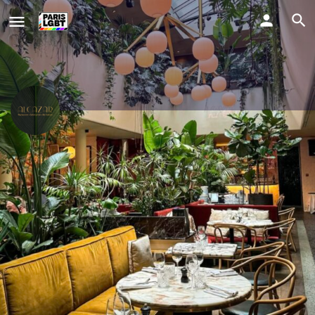
Bar balcon de l'Alcazar
Comment y aller ?
01 53 10 19 99
Profile
Evènements
0
Website
Partager
Signaler