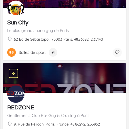
Sun City
Le plus grand sauna gay de Paris
62 Bd de Sébastopol, 75003 Paris, 48.86382, 2.35140
Salles de sport
+1
REDZONE
Gentlemen’s Club Bar Gay & Cruising à Paris
9, Rue du Pélican, Paris, France, 48.86292, 2.33952