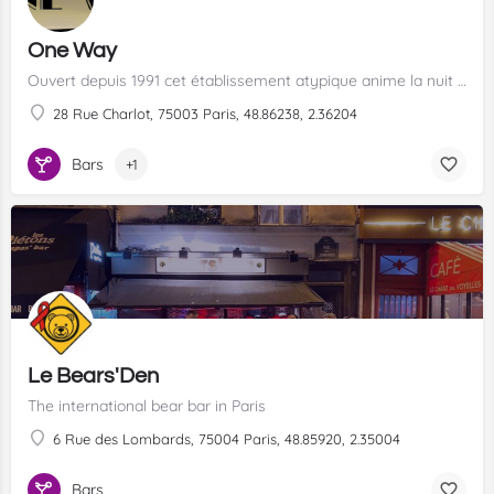
One Way
Ouvert depuis 1991 cet établissement atypique anime la nuit gay parisienne.
28 Rue Charlot, 75003 Paris, 48.86238, 2.36204
Bars
+1
Le Bears'Den
The international bear bar in Paris
6 Rue des Lombards, 75004 Paris, 48.85920, 2.35004
Bars