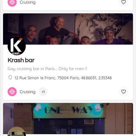
Cruising
Krash bar
Gay cruising bar in Paris... Only for men !!
12 Rue Simon le Franc, 75004 Paris, 48.86031, 2.35348
Cruising
+1