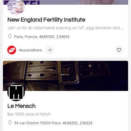
New England Fertility Institute
Join us for an informative evening on IVF, egg donation and more to explore the full range of assisted reproductive options abroad. ✨
Paris, France, 48.85350, 2.34839
Associations
+1
Le Mensch
Bar 100% sexe et fetish
34 rue Charlot 75003 Paris, 48.86252, 2.36223