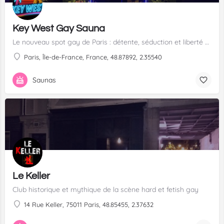
Key West Gay Sauna
Le nouveau spot gay de Paris : détente, séduction et liberté dans une ambiance Key West unique
Paris, Île-de-France, France, 48.87892, 2.35540
Saunas
Le Keller
Club historique et mythique de la scène hard et fetish gay
14 Rue Keller, 75011 Paris, 48.85455, 2.37632