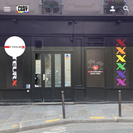
SecteurX
Convivialité, bonne humeur et bons moments bien chauds
Comment y aller ?
Profile
Evènements
0
Website
Partager
Signaler