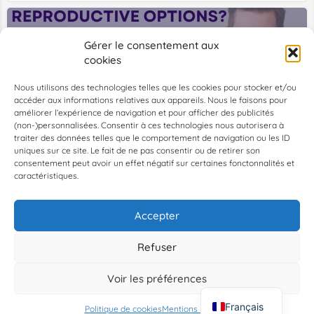
Gérer le consentement aux
cookies
Nous utilisons des technologies telles que les cookies pour stocker et/ou
accéder aux informations relatives aux appareils. Nous le faisons pour
améliorer l’expérience de navigation et pour afficher des publicités
New England Fertility Institute
(non-)personnalisées. Consentir à ces technologies nous autorisera à
Join us for an informative evening on IVF, egg donation and more to explore the full range of assisted reproductive options abroad. ✨
traiter des données telles que le comportement de navigation ou les ID
uniques sur ce site. Le fait de ne pas consentir ou de retirer son
Paris, France, 48.85350, 2.34839
consentement peut avoir un effet négatif sur certaines fonctonnalités et
caractéristiques.
Associations
+1
Accepter
1
2
→
Refuser
Voir les préférences
Map view
Français
Politique de cookies
Mentions Légales