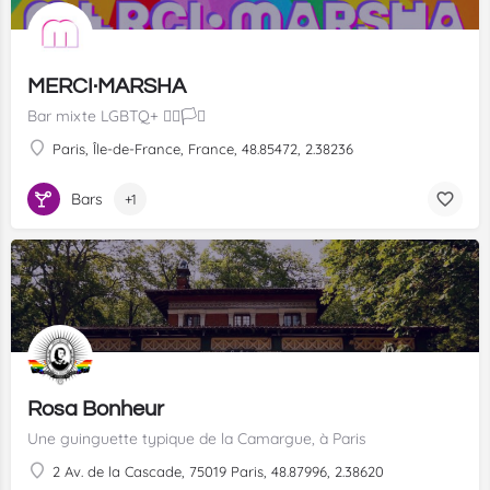
MERCI·MARSHA
Bar mixte LGBTQ+ 🏳️‍🌈🏳️‍⚧️
Paris, Île-de-France, France, 48.85472, 2.38236
Bars
+1
Rosa Bonheur
Une guinguette typique de la Camargue, à Paris
2 Av. de la Cascade, 75019 Paris, 48.87996, 2.38620