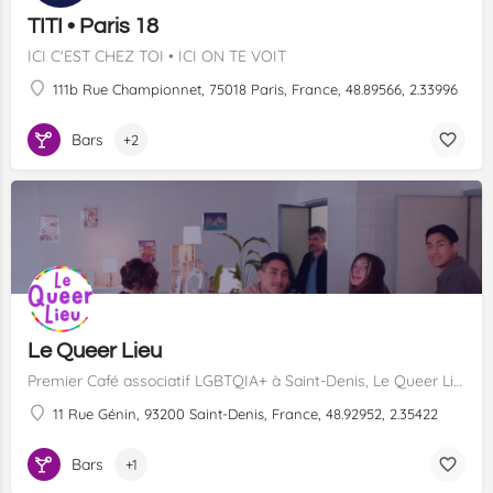
TITI • Paris 18
ICI C'EST CHEZ TOI • ICI ON TE VOIT
111b Rue Championnet, 75018 Paris, France, 48.89566, 2.33996
Bars
+2
Le Queer Lieu
Premier Café associatif LGBTQIA+ à Saint-Denis, Le Queer Lieu vous accueille à la Bourse du Travail pour des rendez vous artistiques, militants, associatifs ...
11 Rue Génin, 93200 Saint-Denis, France, 48.92952, 2.35422
Bars
+1