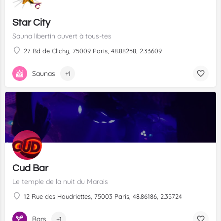
Star City
Sauna libertin ouvert à tous-tes
27 Bd de Clichy, 75009 Paris, 48.88258, 2.33609
Saunas
+1
Cud Bar
Le temple de la nuit du Marais
12 Rue des Haudriettes, 75003 Paris, 48.86186, 2.35724
Bars
+1