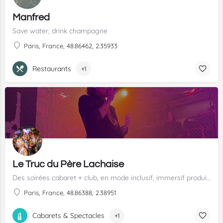
Manfred
Save water, drink champagne
Paris, France, 48.86462, 2.35933
Restaurants
+1
Le Truc du Père Lachaise
Des soirées cabaret + club, en mode inclusif, immersif produits par l'association Les Truculents
Paris, France, 48.86388, 2.38951
Cabarets & Spectacles
+1