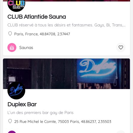
CLUB Atlantide Sauna
CLUB réservé à tous les désirs et fantasmes. Gays, Bi, Trans, Trav, Tgirls, ...
Paris, France, 48.84708, 2.37447
Saunas
Duplex Bar
L’un des premiers bar gay de Paris
25 Rue Michel le Comte, 75003 Paris, 48.86237, 2.35503