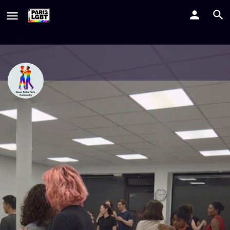
Asso Queer Salsa Paris
Parce que ce sont nos vies que nous dansons, pas celle qu'on
a voulu nous imposer ! Alors danse qui tu es, comme tu es.
Comment y aller ?
Profile
Evènements
0
Website
Partager
Signaler