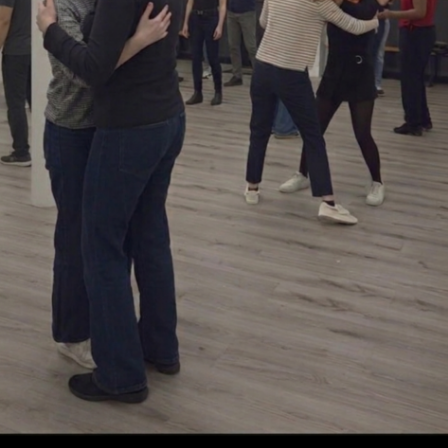
Description
En adhérant à l'association Queer Salsa Paris, tu fais partie de
l'association pionnière de la révolution queer dans la danse à
deux en salsa cubaine, bachata et kizomba. Tu pourras aussi,
si tu le souhaites, participer à des actions concrètes qui
permettront de faire rayonner la danse queer en France et
dans le monde.
RéduireFaire partie de l'association pionnière de la révolution
queer dans la danse à deux en salsa cubaine, bachata et
kizomba
Rejoindre un réseau de danseur.se.s international
Être invité.e en avant-première aux évènements privés de
Queer Salsa Paris
Bénéficier de réductions aux soirées et événements de Queer
Salsa Paris
S'impliquer sur des actions qui ont du sens et sont encore