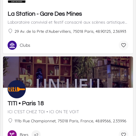
La Station - Gare Des Mines
Laboratoire convivial et festif consacré aux scènes artistiques émergentes
29 Av. de la Prte d'Aubervilliers, 75018 Paris, 48.90125, 2.36993
Clubs
TITI • Paris 18
ICI C'EST CHEZ TOI • ICI ON TE VOIT
111b Rue Championnet, 75018 Paris, France, 48.89566, 2.33996
Bars
+2