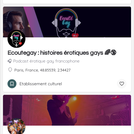
Ecoutegay : histoires érotiques gays 🌈🔞
🎧 Podcast érotique gay francophone
Paris, France, 48.85539, 2.34427
Etablissement culturel