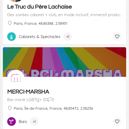
Le Truc du Père Lachaise
Des soirées cabaret + club, en mode inclusif, immersif produits par l'association Les Truculents
Paris, France, 48.86388, 2.38951
Cabarets & Spectacles
+1
MERCI·MARSHA
Bar mixte LGBTQ+ 🏳️‍🌈🏳️‍⚧️
Paris, Île-de-France, France, 48.85472, 2.38236
Bars
+1