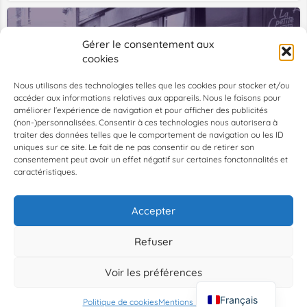
Gérer le consentement aux
cookies
Nous utilisons des technologies telles que les cookies pour stocker et/ou
accéder aux informations relatives aux appareils. Nous le faisons pour
améliorer l’expérience de navigation et pour afficher des publicités
(non-)personnalisées. Consentir à ces technologies nous autorisera à
Paris Gay Village
traiter des données telles que le comportement de navigation ou les ID
uniques sur ce site. Le fait de ne pas consentir ou de retirer son
Paris est un village sensible
consentement peut avoir un effet négatif sur certaines fonctonnalités et
caractéristiques.
Associations
+1
Accepter
1
2
3
→
Refuser
Voir les préférences
Map view
Français
Politique de cookies
Mentions Légales