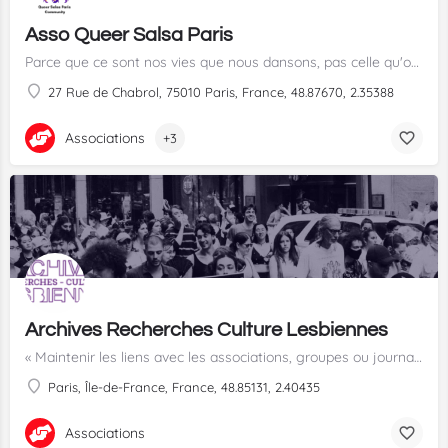
Asso Queer Salsa Paris
Parce que ce sont nos vies que nous dansons, pas celle qu'on a voulu nous imposer ! Alors danse qui tu es, comme tu es.
27 Rue de Chabrol, 75010 Paris, France, 48.87670, 2.35388
Associations
+3
Archives Recherches Culture Lesbiennes
« Maintenir les liens avec les associations, groupes ou journaux au niveau international est un travail…
Paris, Île-de-France, France, 48.85131, 2.40435
Associations