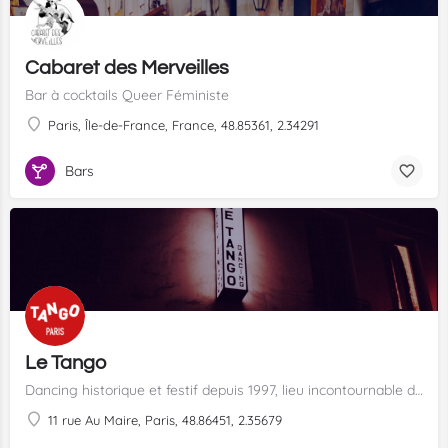
Cabaret des Merveilles
Bar à cocktails Queer Féministe
Paris, Île-de-France, France, 48.85361, 2.34291
Bars
Le Tango
Dancing historique et festif depuis 1997, lieu incontournable de la nuit LGBT+ parisienne.
11 rue Au Maire, Paris, 48.86451, 2.35679