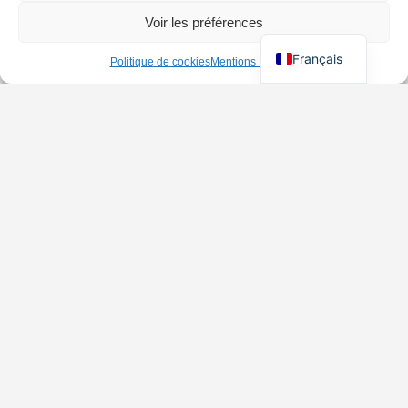
Voir les préférences
Français
Politique de cookies
Mentions Légales
Le guide LGBT à Paris
Your guide & agenda to Paris’s best queer, gay and lesbian events, clubs,
parties, bars, cruisings, saunas, clubbing, venues and more...
Inscrivez-vous et recevez les