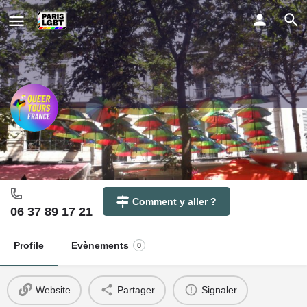
Queer Tours France
Tours in Paris with a Queer Twist
Comment y aller ?
06 37 89 17 21
Profile
Evènements
0
Website
Partager
Signaler