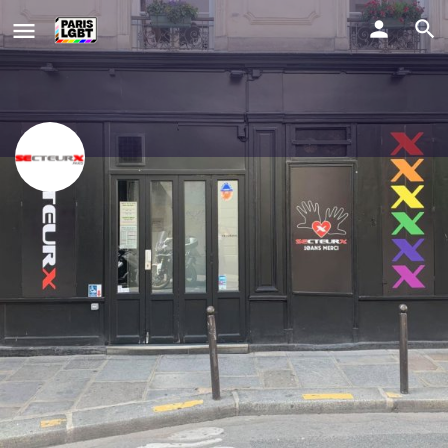
SecteurX
Convivialité, bonne humeur et bons moments bien chauds
Get directions
Details
Evènements
0
Website
Share
Report