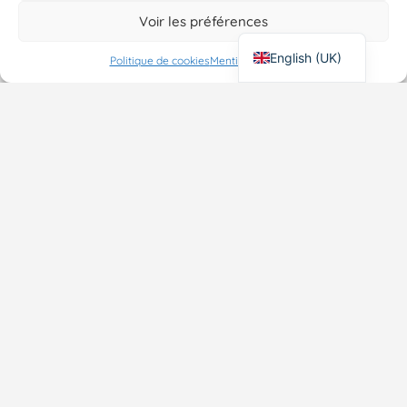
Voir les préférences
English (UK)
Politique de cookies
Mentions Légales
Register to
receive latest
information
about LGBT+
events in Paris,
Your
invitation, and
LGBT+
more !
guide in
*
Email
Paris