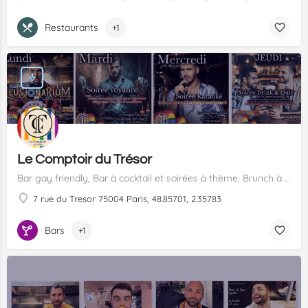
Restaurants
+1
Le Comptoir du Trésor
Bar gay friendly, Bar à cocktail et soirées à thème. Brunch à volonté les dimanches.
7 rue du Tresor 75004 Paris, 48.85701, 2.35783
Bars
+1