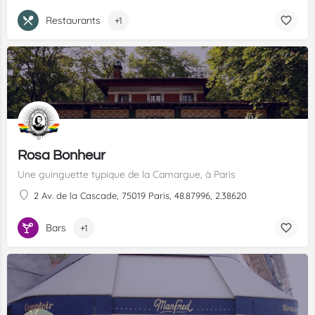
Restaurants
+1
Rosa Bonheur
Une guinguette typique de la Camargue, à Paris
2 Av. de la Cascade, 75019 Paris, 48.87996, 2.38620
Bars
+1