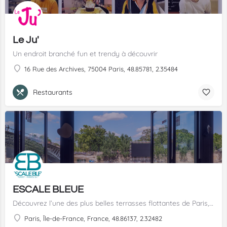
Le Ju'
Un endroit branché fun et trendy à découvrir
16 Rue des Archives, 75004 Paris, 48.85781, 2.35484
Restaurants
ESCALE BLEUE
Découvrez l’une des plus belles terrasses flottantes de Paris, amarrée au pied du Musée d’Orsay. Plus qu’un restaurant, L’Escale Bleue est la promesse de vivre un moment inoubliable et déguster une cuisine de haut vol dans le cadre idyllique de la Rive Gauche parisienne.
Paris, Île-de-France, France, 48.86137, 2.32482