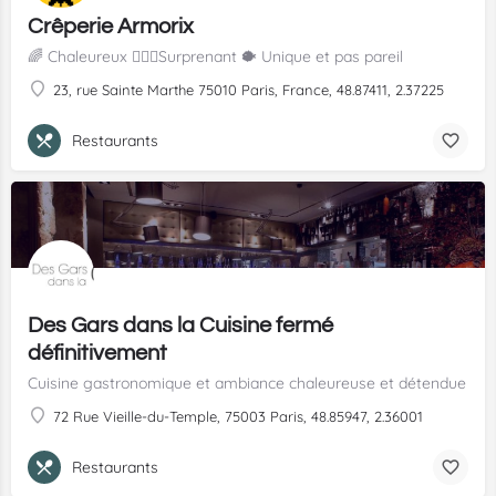
Crêperie Armorix
🌈 Chaleureux 🧔🏻‍♂️Surprenant 🐡 Unique et pas pareil
23, rue Sainte Marthe 75010 Paris, France, 48.87411, 2.37225
Restaurants
Des Gars dans la Cuisine fermé
définitivement
Cuisine gastronomique et ambiance chaleureuse et détendue
72 Rue Vieille-du-Temple, 75003 Paris, 48.85947, 2.36001
Restaurants