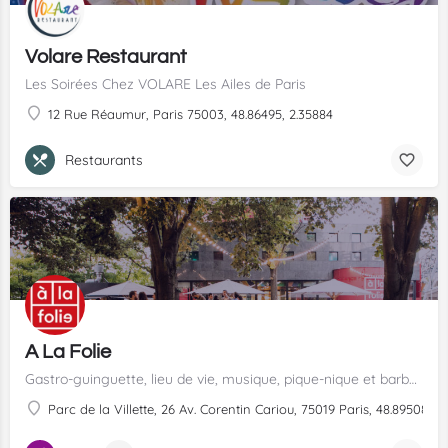
Volare Restaurant
Les Soirées Chez VOLARE Les Ailes de Paris
12 Rue Réaumur, Paris 75003, 48.86495, 2.35884
Restaurants
A La Folie
Gastro-guinguette, lieu de vie, musique, pique-nique et barbecue.
Parc de la Villette, 26 Av. Corentin Cariou, 75019 Paris, 48.89508, 2