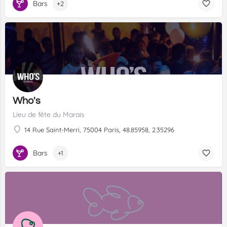
Bars
+2
Who's
Lieu de fête du Marais
14 Rue Saint-Merri, 75004 Paris, 48.85958, 2.35296
Bars
+1