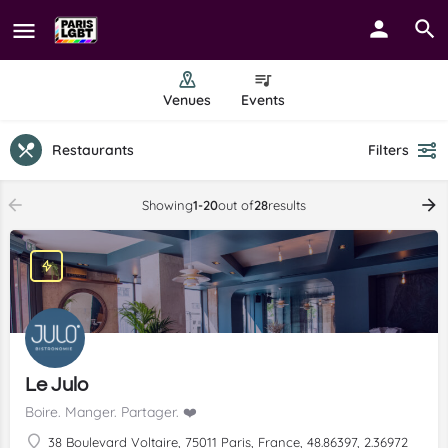
Venues
Events
Restaurants
Filters
Showing
1-20
out of
28
results
Le Julo
Boire. Manger. Partager. ❤️
38 Boulevard Voltaire, 75011 Paris, France, 48.86397, 2.36972