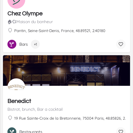
Chez Olympe
🏠💞Maison du bonheur
Pantin, Seine-Saint-Denis, France, 48.89321, 2.40180
Bars
+1
Benedict
Bistrot, brunch, Bar a cocktail
19 Rue Sainte-Croix de la Bretonnerie, 75004 Paris, 48.85826, 2.356
Restaurants