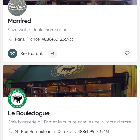
Manfred
Save water, drink champagne
Paris, France, 48.86462, 2.35933
Restaurants
+1
Le Bouledogue
Café brasserie où l’art et la culture sont les deux mots d’ordre
20 Rue Rambuteau, 75003 Paris, 48.86096, 2.35461