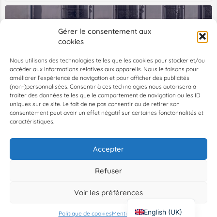
Gérer le consentement aux
cookies
Nous utilisons des technologies telles que les cookies pour stocker et/ou
accéder aux informations relatives aux appareils. Nous le faisons pour
améliorer l’expérience de navigation et pour afficher des publicités
SOR
(non-)personnalisées. Consentir à ces technologies nous autorisera à
Café & bar à vin féministe
traiter des données telles que le comportement de navigation ou les ID
uniques sur ce site. Le fait de ne pas consentir ou de retirer son
4 Rue des Tourelles, 75020 Paris, France, 48.87456, 2.40351
consentement peut avoir un effet négatif sur certaines fonctonnalités et
caractéristiques.
Bars
+1
Accepter
1
2
→
Refuser
Voir les préférences
Map view
English (UK)
Politique de cookies
Mentions Légales