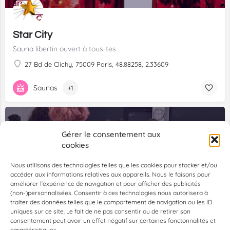
Star City
Sauna libertin ouvert à tous-tes
27 Bd de Clichy, 75009 Paris, 48.88258, 2.33609
Saunas
+1
Gérer le consentement aux
cookies
Nous utilisons des technologies telles que les cookies pour stocker et/ou
accéder aux informations relatives aux appareils. Nous le faisons pour
améliorer l’expérience de navigation et pour afficher des publicités
Asso Queer Salsa Paris
(non-)personnalisées. Consentir à ces technologies nous autorisera à
Parce que ce sont nos vies que nous dansons, pas celle qu'on a voulu nous imposer ! Alors danse qui tu es, comme tu es.
traiter des données telles que le comportement de navigation ou les ID
uniques sur ce site. Le fait de ne pas consentir ou de retirer son
27 Rue de Chabrol, 75010 Paris, France, 48.87670, 2.35388
consentement peut avoir un effet négatif sur certaines fonctonnalités et
caractéristiques.