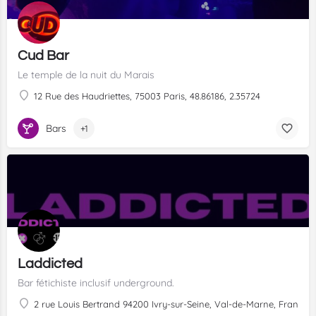
Cud Bar
Le temple de la nuit du Marais
12 Rue des Haudriettes, 75003 Paris, 48.86186, 2.35724
Bars
+1
Laddicted
Bar fétichiste inclusif underground.
2 rue Louis Bertrand 94200 Ivry-sur-Seine, Val-de-Marne, France, 4