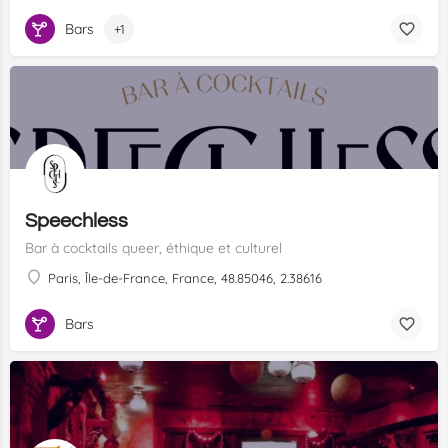
Bars
+1
Speechless
Bar à cocktails queer, éthique et culturel
Paris, Île-de-France, France, 48.85046, 2.38616
Bars