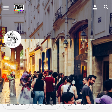
Cabaret des Merveilles
Bar à cocktails Queer Féministe
Comment y aller ?
Profile
Evènements
0
Website
Partager
Signaler