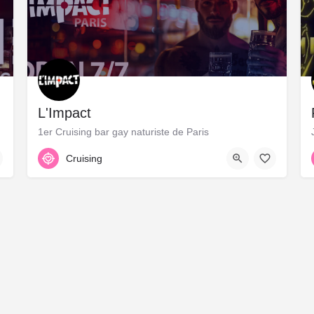
L'Impact
1er Cruising bar gay naturiste de Paris
18 Rue Greneta, 75002 Paris, 48.86533, 2.35115
Cruising