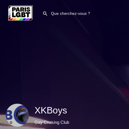
XKBoys
Gay Cruising Club