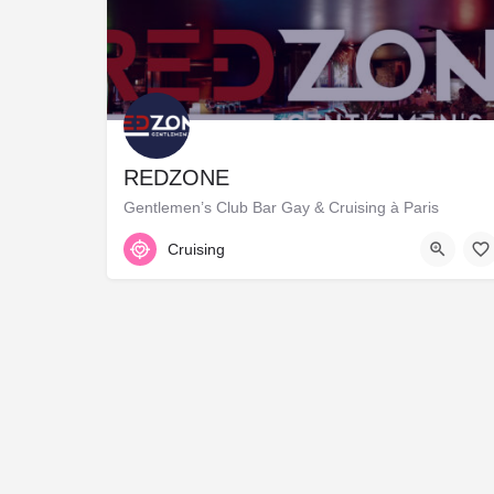
REDZONE
Gentlemen’s Club Bar Gay & Cruising à Paris
9, Rue du Pélican, Paris, France, 48.86292, 2.33952
Cruising