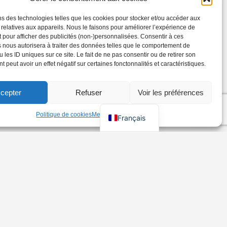
ns des technologies telles que les cookies pour stocker et/ou accéder aux
 relatives aux appareils. Nous le faisons pour améliorer l’expérience de
t pour afficher des publicités (non-)personnalisées. Consentir à ces
 nous autorisera à traiter des données telles que le comportement de
 les ID uniques sur ce site. Le fait de ne pas consentir ou de retirer son
 peut avoir un effet négatif sur certaines fonctonnalités et caractéristiques.
cepter
Refuser
Voir les préférences
Politique de cookies
Mentions Légales
Français
et recevez les dernières
ouristiques LGBT+ de
ations, et plus encore !