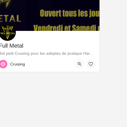
Full Metal
Joli petit Cruising pour les adeptes de pratique Hard BDSM !
40 Rue des Blancs Manteaux, 75004 Paris, 48.85987, 2.35516
Cruising