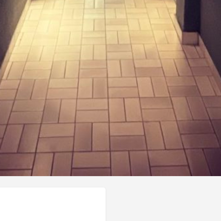
Gallerie
Réseaux sociaux
X
Get Directions