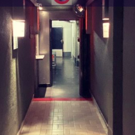
Profile
Evènements
0
Website
Partager
Signaler
Catégorie
ker.
Cruising
er, 1 tables gynéco, 19
s, 1 cheval d'arçon, Douche
Fermé actuellement