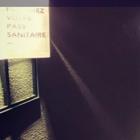
Description
Le nouveau cruising de Paris , anciennement le Bun
Casiers à clef, 33 Cabines, 1 Slings Cuir, 1 Sling aci
Gloryholes, 1 table sodo, 3 backrooms, 6 banquette
intime, Fumoir
Maps