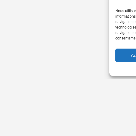
Nous utiliso
informations
navigation e
technologies
navigation ou
consentement
Ac
Inscrivez-vous 
informations t
Paris, des invit