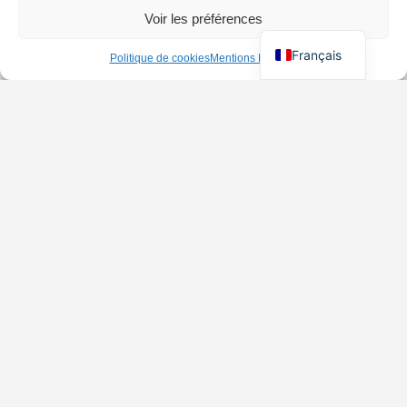
Voir les préférences
Français
Politique de cookies
Mentions Légales
Le guide LGBT à Paris
Your guide & agenda to Paris’s best queer, gay and lesbian events, clubs,
parties, bars, cruisings, saunas, clubbing, venues and more...
Inscrivez-vous et recevez les
dernières informations