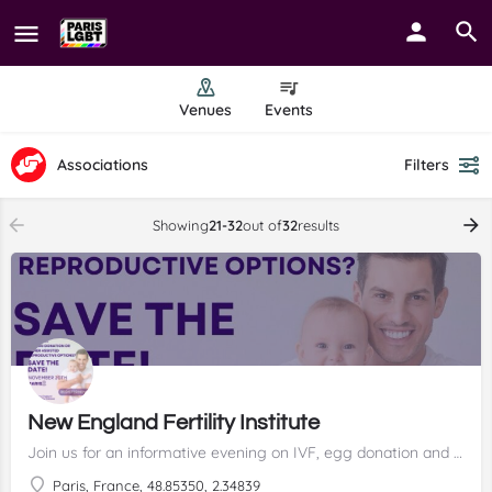
Venues
Events
Associations
Filters
Showing
21-32
out of
32
results
New England Fertility Institute
Join us for an informative evening on IVF, egg donation and more to explore the full range of assisted reproductive options abroad. ✨
Paris, France, 48.85350, 2.34839