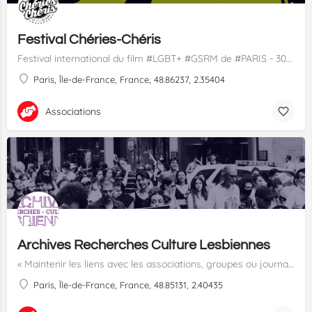
Festival Chéries-Chéris
Festival international du film #LGBT+ #GSRM de #PARIS - 30e éd. du 15 au 26 nov. 2023 chez @mk2 Bibliothèque (13e)/ Beaubourg (3e) et Quai de Seine (19e)
Paris, Île-de-France, France, 48.86237, 2.35404
Associations
Archives Recherches Culture Lesbiennes
« Maintenir les liens avec les associations, groupes ou journaux au niveau international est un travail…
Paris, Île-de-France, France, 48.85131, 2.40435