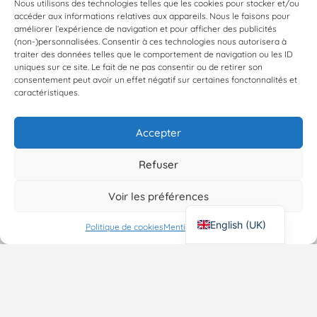
Nous utilisons des technologies telles que les cookies pour stocker et/ou
accéder aux informations relatives aux appareils. Nous le faisons pour
améliorer l’expérience de navigation et pour afficher des publicités
Les Adelphes De la Nuit
(non-)personnalisées. Consentir à ces technologies nous autorisera à
Compagnie de théâtre queer s'inspirant porteuse de sujets sociétaux actuels par le corps et par les mots
traiter des données telles que le comportement de navigation ou les ID
uniques sur ce site. Le fait de ne pas consentir ou de retirer son
Paris, France, 48.85350, 2.34839
consentement peut avoir un effet négatif sur certaines fonctonnalités et
caractéristiques.
Associations
+1
Accepter
←
1
2
Refuser
Voir les préférences
Map view
English (UK)
Politique de cookies
Mentions Légales