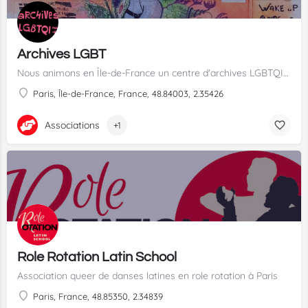
Archives LGBT
Nous animons en Île-de-France un centre d'archives LGBTQI+ autonome et communautaire
Paris, Île-de-France, France, 48.84003, 2.35426
Associations
+1
Role Rotation Latin School
Association queer de danses latines en role rotation à Paris
Paris, France, 48.85350, 2.34839