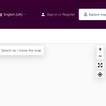
English (UK)
Sign in
or
Register
Explore ma
Search as I move the map